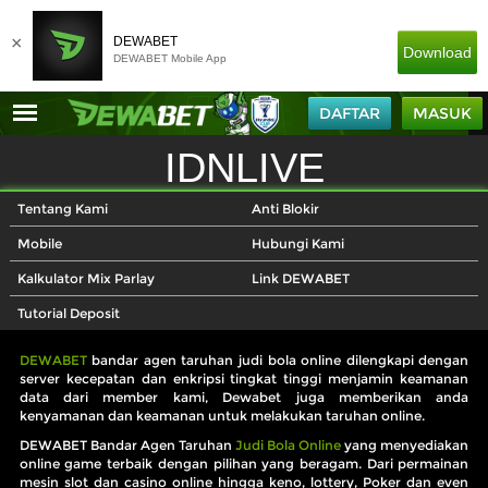
×
DEWABET
Download
DEWABET Mobile App
DAFTAR
MASUK
IDNLIVE
INDONESIAN TRADITIONAL GAME
Tentang Kami
Anti Blokir
Mobile
Hubungi Kami
Kalkulator Mix Parlay
Link DEWABET
Tutorial Deposit
DEWABET
bandar agen taruhan judi bola online dilengkapi dengan
server kecepatan dan enkripsi tingkat tinggi menjamin keamanan
data dari member kami, Dewabet juga memberikan anda
kenyamanan dan keamanan untuk melakukan taruhan online.
DEWABET Bandar Agen Taruhan
Judi Bola Online
yang menyediakan
online game terbaik dengan pilihan yang beragam. Dari permainan
mesin slot dan casino online hingga keno, lottery, Poker dan even